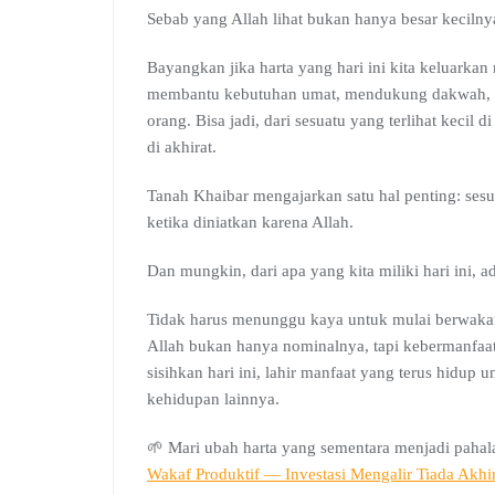
Sebab yang Allah lihat bukan hanya besar kecilnya
Bayangkan jika harta yang hari ini kita keluarka
membantu kebutuhan umat, mendukung dakwah, at
orang. Bisa jadi, dari sesuatu yang terlihat kecil
di akhirat.
Tanah Khaibar mengajarkan satu hal penting: sesua
ketika diniatkan karena Allah.
Dan mungkin, dari apa yang kita miliki hari ini,
Tidak harus menunggu kaya untuk mulai berwakaf.
Allah bukan hanya nominalnya, tapi kebermanfaata
sisihkan hari ini, lahir manfaat yang terus hidup 
kehidupan lainnya.
🌱 Mari ubah harta yang sementara menjadi pahala
Wakaf Produktif — Investasi Mengalir Tiada Akhi