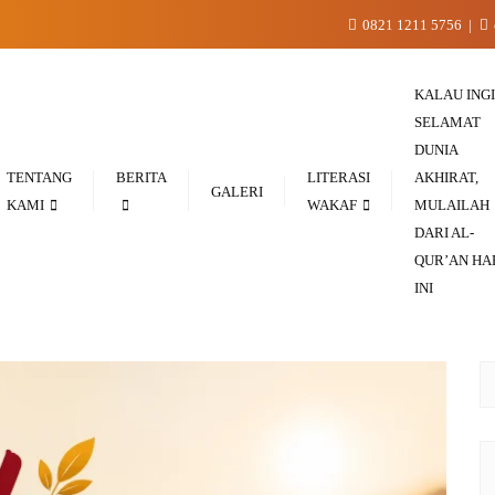
0821 1211 5756
KALAU ING
SELAMAT
DUNIA
TENTANG
BERITA
LITERASI
AKHIRAT,
GALERI
KAMI
WAKAF
MULAILAH
DARI AL-
QUR’AN HA
INI