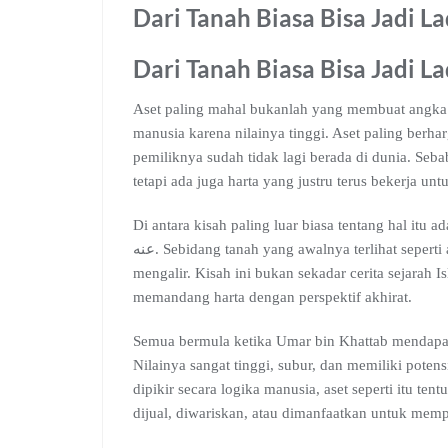
Dari Tanah Biasa Bisa Jadi L
Dari Tanah Biasa Bisa Jadi L
Aset paling mahal bukanlah yang membuat angka di
manusia karena nilainya tinggi. Aset paling berha
pemiliknya sudah tidak lagi berada di dunia. Seba
tetapi ada juga harta yang justru terus bekerja un
Di antara kisah paling luar biasa tentang hal itu adal
عنه. Sebidang tanah yang awalnya terlihat seperti aset biasa, berubah menjadi ladang pahala yang terus
mengalir. Kisah ini bukan sekadar cerita sejarah I
memandang harta dengan perspektif akhirat.
Semua bermula ketika Umar bin Khattab mendapatk
Nilainya sangat tinggi, subur, dan memiliki pote
dipikir secara logika manusia, aset seperti itu te
dijual, diwariskan, atau dimanfaatkan untuk mem