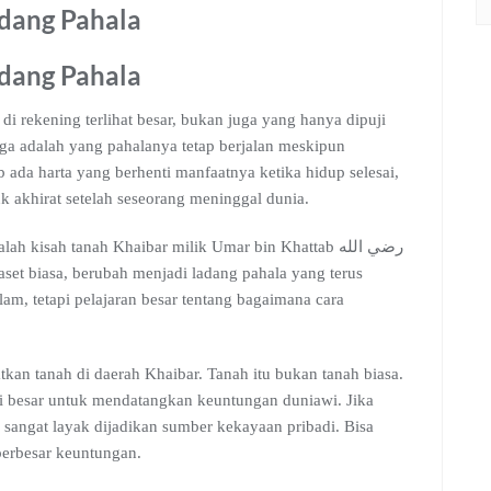
adang Pahala
adang Pahala
 rekening terlihat besar, bukan juga yang hanya dipuji
rga adalah yang pahalanya tetap berjalan meskipun
b ada harta yang berhenti manfaatnya ketika hidup selesai,
tuk akhirat setelah seseorang meninggal dunia.
ah kisah tanah Khaibar milik Umar bin Khattab رضي الله
slam, tetapi pelajaran besar tentang bagaimana cara
an tanah di daerah Khaibar. Tanah itu bukan tanah biasa.
nsi besar untuk mendatangkan keuntungan duniawi. Jika
ntu sangat layak dijadikan sumber kekayaan pribadi. Bisa
perbesar keuntungan.