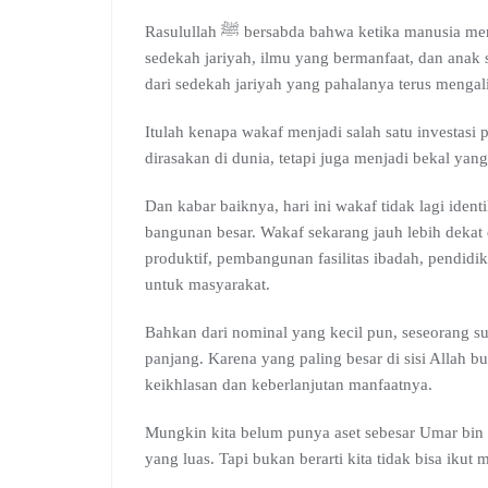
Rasulullah ﷺ bersabda bahwa ketika manusia meninggal dunia, amalnya terputus kecuali tiga perkara:
sedekah jariyah, ilmu yang bermanfaat, dan ana
dari sedekah jariyah yang pahalanya terus mengali
Itulah kenapa wakaf menjadi salah satu investasi
dirasakan di dunia, tetapi juga menjadi bekal yang
Dan kabar baiknya, hari ini wakaf tidak lagi iden
bangunan besar. Wakaf sekarang jauh lebih dekat 
produktif, pembangunan fasilitas ibadah, pendidi
untuk masyarakat.
Bahkan dari nominal yang kecil pun, seseorang su
panjang. Karena yang paling besar di sisi Allah bu
keikhlasan dan keberlanjutan manfaatnya.
Mungkin kita belum punya aset sebesar Umar bi
yang luas. Tapi bukan berarti kita tidak bisa ikut 