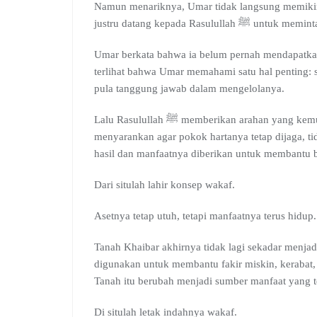
Namun menariknya, Umar tidak langsung memikirk
justru datang kepada R
Umar berkata bahwa ia belum pernah mendapatkan h
terlihat bahwa Umar memahami satu hal penting: s
pula tanggung jawab dalam mengelolanya.
Lalu Rasulullah ﷺ memberikan arahan yang kemudian menjadi pondasi konsep wakaf dalam Islam. Beliau
menyarankan agar pokok hartanya tetap dijaga, ti
hasil dan manfaatnya diberikan untuk membantu 
Dari situlah lahir konsep wakaf.
Asetnya tetap utuh, tetapi manfaatnya terus hidup.
Tanah Khaibar akhirnya tidak lagi sekadar menjadi
digunakan untuk membantu fakir miskin, kerabat,
Tanah itu berubah menjadi sumber manfaat yang te
Di situlah letak indahnya wakaf.