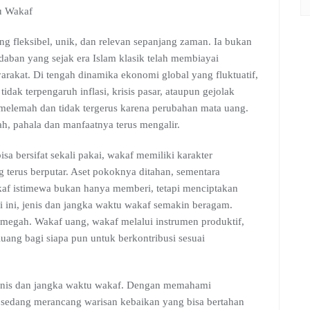
u Wakaf
ng fleksibel, unik, dan relevan sepanjang zaman. Ia bukan
adaban yang sejak era Islam klasik telah membiayai
arakat. Di tengah dinamika ekonomi global yang fluktuatif,
tidak terpengaruh inflasi, krisis pasar, ataupun gejolak
m melemah dan tidak tergerus karena perubahan mata uang.
h, pahala dan manfaatnya terus mengalir.
a bersifat sekali pakai, wakaf memiliki karakter
ng terus berputar. Aset pokoknya ditahan, sementara
kaf istimewa bukan hanya memberi, tetapi menciptakan
 ini, jenis dan jangka waktu wakaf semakin beragam.
n megah. Wakaf uang, wakaf melalui instrumen produktif,
uang bagi siapa pun untuk berkontribusi sesuai
 jenis dan jangka waktu wakaf. Dengan memahami
i sedang merancang warisan kebaikan yang bisa bertahan