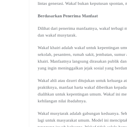
lintas generasi. Wakaf bukan keputusan spontan,
Berdasarkan Penerima Manfaat
Dilihat dari penerima manfaatnya, wakaf terbagi me
dan wakaf musytarak.
Wakaf khairi adalah wakaf untuk kepentingan umu
sekolah, pesantren, rumah sakit, jembatan, sumur ai
khairi. Manfaatnya langsung dirasakan publik dan 
yang ingin meninggalkan jejak sosial yang berda
Wakaf ahli atau dzurri ditujukan untuk keluarga a
praktiknya, manfaat harta wakaf diberikan kepada
dialihkan untuk kepentingan umum. Wakaf ini men
kehilangan nilai ibadahnya.
Wakaf musytarak adalah gabungan keduanya. Seba
lagi untuk masyarakat umum. Model ini mencipta
tanggung jawab keluarga. Wakaf tidak selalu harus