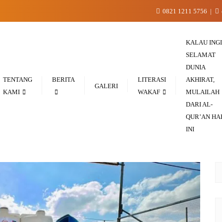
0821 1211 5756
KALAU ING
SELAMAT
DUNIA
TENTANG
BERITA
LITERASI
AKHIRAT,
GALERI
KAMI
WAKAF
MULAILAH
DARI AL-
QUR’AN HA
INI