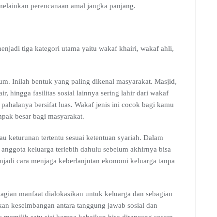
 melainkan perencanaan amal jangka panjang.
njadi tiga kategori utama yaitu wakaf khairi, wakaf ahli,
m. Inilah bentuk yang paling dikenal masyarakat. Masjid,
r, hingga fasilitas sosial lainnya sering lahir dari wakaf
pahalanya bersifat luas. Wakaf jenis ini cocok bagi kamu
mpak besar bagi masyarakat.
tau keturunan tertentu sesuai ketentuan syariah. Dalam
 anggota keluarga terlebih dahulu sebelum akhirnya bisa
jadi cara menjaga keberlanjutan ekonomi keluarga tanpa
gian manfaat dialokasikan untuk keluarga dan sebagian
kan keseimbangan antara tanggung jawab sosial dan
 memilih satu sisi karena kebaikan bisa dirancang secara