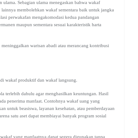
ngan ulama. Sebagian ulama menegaskan bahwa wakaf
an lainnya membolehkan wakaf sementara baik untuk jangka
ulasi perwakafan mengakomodasi kedua pandangan
ermanen maupun sementara sesuai karakteristik harta
 meninggalkan warisan abadi atau merancang kontribusi
adi wakaf produktif dan wakaf langsung.
la terlebih dahulu agar menghasilkan keuntungan. Hasil
pada penerima manfaat. Contohnya wakaf uang yang
akan untuk beasiswa, layanan kesehatan, atau pemberdayaan
rena satu aset dapat membiayai banyak program sosial
 wakaf yang manfaatnya dapat segera digunakan tanpa