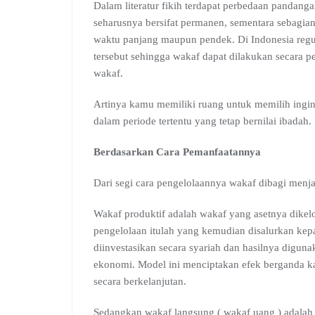
Dalam literatur fikih terdapat perbedaan panda
seharusnya bersifat permanen, sementara sebagi
waktu panjang maupun pendek. Di Indonesia reg
tersebut sehingga wakaf dapat dilakukan secara p
wakaf.
Artinya kamu memiliki ruang untuk memilih ingin
dalam periode tertentu yang tetap bernilai ibadah.
Berdasarkan Cara Pemanfaatannya
Dari segi cara pengelolaannya wakaf dibagi menj
Wakaf produktif adalah wakaf yang asetnya dikelo
pengelolaan itulah yang kemudian disalurkan ke
diinvestasikan secara syariah dan hasilnya digun
ekonomi. Model ini menciptakan efek berganda ka
secara berkelanjutan.
Sedangkan wakaf langsung ( wakaf uang ) adalah